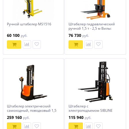
Ручной штабелер MS1516
Штабелер гидравлический
ручной 1,5 т - 2,5 м Вилы:
1150 SYC SIBLINE
60 100
76 730
руб.
руб.
Штабелер электрический
Штабелер с
самоходный, поводковый 1,5
электроподъемом SIBLINE
т - 3,5 м Вилы: 1150 , Гелевая
1т-2м SPN1020
259 160
115 940
руб.
руб.
АКБ, WS1535 SIBLINE