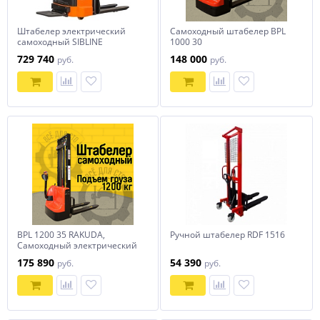
Штабелер электрический
Самоходный штабелер BPL
самоходный SIBLINE
1000 30
CL1646GP 1,6т-4,6м
729 740
148 000
руб.
руб.
BPL 1200 35 RAKUDA,
Ручной штабелер RDF 1516
Самоходный электрический
штабелер, нагрузка 1200 кг.,
175 890
54 390
руб.
руб.
высота подъема 3500 мм,
АКБ AGM 2*12в, зарядное
устройство 24в/10а,
контроллер Curtis