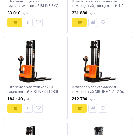
Штабелер ручной
Штабелер электрический
гидравлический SIBLINE SYC
самоходный, поводковый 1,5
1 Т-1,6M
т - 3,5 м Вилы: 1150 , АКБ Li -
53 010
231 880
руб.
руб.
Ion, CL1535JB SIBLINE
Штабелер электрический
Штабелер электрический
самоходный SIBLINE CL1030J
самоходный SIBLINE 1,2т-2,5м
1т-3м
CL1225J
184 140
212 780
руб.
руб.