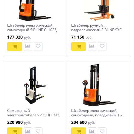
Штабелер электрический
Штабелер ручной
самоходный SIBLINE CL1025J
гидравлический SIBLINE SYC
1т-2,5м
1T-3M
177 320
71 150
руб.
руб.
Самоходный
Штабелер электрический
электроштабелер PROLIFT M2
самоходный, поводковый 1,2
SDR 1225
т - 3 м Вилы: 1150 , АКБ Li -
220 980
204 600
руб.
руб.
Ion, CL1230J SIBLINE