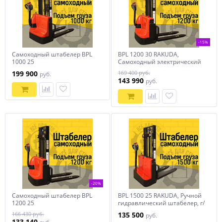
-15%
Самоходный штабелер BPL
BPL 1200 30 RAKUDA,
1000 25
Самоходный электрический
штабелер, нагрузка 1200 кг.,
199 900
169 400 руб.
руб.
высота подъема 3000 мм,
143 990
руб.
АКБ AGM 2*12в, зарядное
устройство 24в/10а,
контроллер Curtis
-20%
Самоходный штабелер BPL
BPL 1500 25 RAKUDA, Ручной
1200 25
гидравлический штабелер, г/
п 1500 кг., в/п 2500 мм, вилы
166 430 руб.
135 500