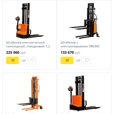
Штабелер электрический
Штабелер с
самоходный, поводковый 1,2
электроподъемом SIBLINE
т-3,5м Вилы: 1150 , АКБ Li -
SPN1525 1,5т-2,5м
225 060
133 670
руб.
руб.
Ion, CL1235J SIBLINE