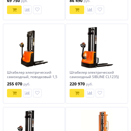
69 750
86 490
руб.
руб.
Штабелер электрический
Штабелер электрический
самоходный, поводковый 1,5
самоходный SIBLINE CL1235J
т - 3 м Вилы: 1150 , Гелевая
1,2т-3,5м
255 070
220 970
руб.
руб.
АКБ, WS1530 SIBLINE