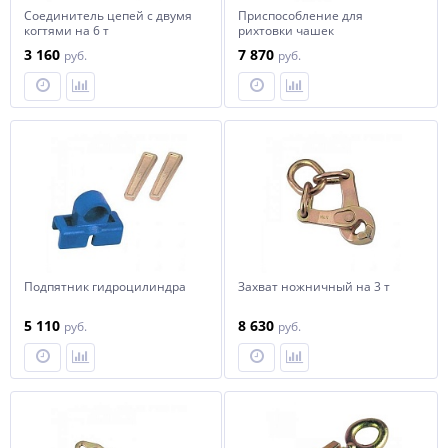
Соединитель цепей с двумя
Приспособление для
когтями на 6 т
рихтовки чашек
амортизаторов МакФерсон
3 160
7 870
руб.
руб.
Подпятник гидроцилиндра
Захват ножничный на 3 т
5 110
8 630
руб.
руб.