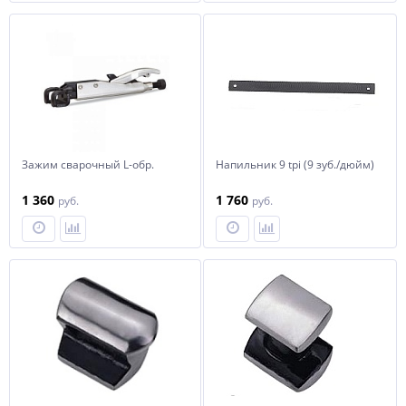
Зажим сварочный L-обр.
Напильник 9 tpi (9 зуб./дюйм)
1 360
1 760
руб.
руб.