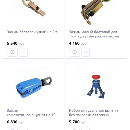
Зажим болтовой узкий на 2 т
Зажим малый болтовой для
тяги в двух направлениях на
5 т
5 540
4 160
руб.
руб.
Зажим
Набор для удаления вмятин
самозатягивающийся на 10
без покраски с тяговым
т
устройством СОРОКИН
6 830
5 700
руб.
руб.